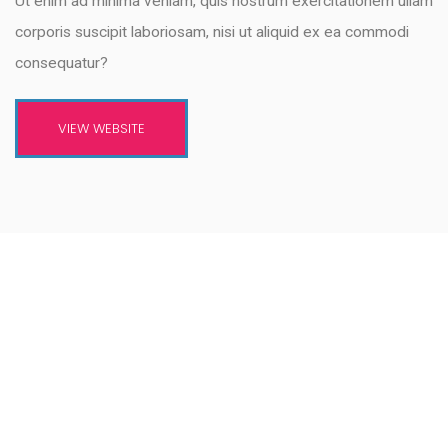
Ut enim ad minima veniam, quis nostrum exercitationem ullam
corporis suscipit laboriosam, nisi ut aliquid ex ea commodi
consequatur?
VIEW WEBSITE